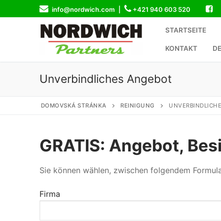
Skip
info@nordwich.com |
+421 940 603 520
to
content
STARTSEITE
KONTAKT
DE
Unverbindliches Angebot
DOMOVSKÁ STRÁNKA
REINIGUNG
UNVERBINDLICH
GRATIS: Angebot, Bes
Sie können wählen, zwischen folgendem Formular. B
Firma