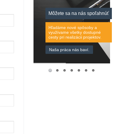
Môžete sa na nás spoľahnúť
Hľadáme nové spôsoby a
využívame všetky dostupné
cesty pri realizácii projektov.
Naša práca nás baví.