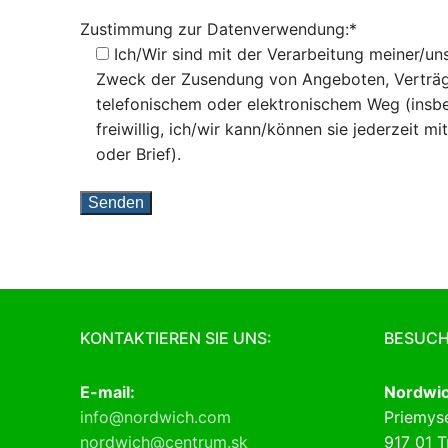
Zustimmung zur Datenverwendung:*
Ich/Wir sind mit der Verarbeitung meiner/u
Zweck der Zusendung von Angeboten, Verträge
telefonischem oder elektronischem Weg (insbe
freiwillig, ich/wir kann/können sie jederzeit mi
oder Brief).
KONTAKTIEREN SIE UNS:
BESUCH
E-mail:
Nordwic
info@nordwich.com
Priemyse
nordwich@centrum.sk
917 01 T