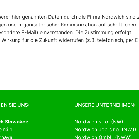
nserer hier genannten Daten durch die Firma Nordwich s.r.o
n und organisatorischer Kommunikation auf schriftlichem,
sondere E-Mail) einverstanden. Die Zustimmung erfolgt
t Wirkung für die Zukunft widerrufen (z.B. telefonisch, per E
EN SIE UNS:
UNSERE UNTERNEHMEN:
h Slowakei:
Nordwich s.r.o. (NW)
lná 1
Nordwich Job s.r.o. (NWJ)
rnava
Nordwich GmbH (NWW)