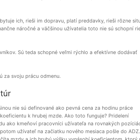
uje ich, rieši im dopravu, platí preddavky, rieši rôzne sit
nančne náročné a väčšinou užívatelia toto nie sú schopní rie
íkov. Sú teda schopné veľmi rýchlo a efektívne dodávať
ú za svoju prácu odmenu.
túr
šinou nie sú definované ako pevná cena za hodinu práce
oeficientu k hrubej mzde. Ako toto funguje? Pridelení
du ako kmeňoví pracovníci užívateľa na rovnakých pozíciá
 potom užívateľ na začiatku nového mesiaca pošle do ADZ.
íta mzdy a ich hrubú výšku vynásobí koeficientom, ktorý