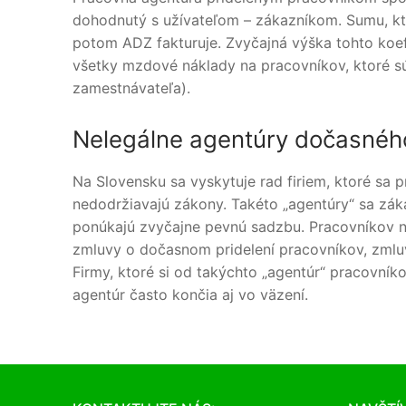
dohodnutý s užívateľom – zákazníkom. Sumu, kt
potom ADZ fakturuje. Zvyčajná výška tohto koefi
všetky mzdové náklady na pracovníkov, ktoré s
zamestnávateľa).
Nelegálne agentúry dočasnéh
Na Slovensku sa vyskytuje rad firiem, ktoré sa 
nedodržiavajú zákony. Takéto „agentúry“ sa zá
ponúkajú zvyčajne pevnú sadzbu. Pracovníkov na
zmluvy o dočasnom pridelení pracovníkov, zmluvu
Firmy, ktoré si od takýchto „agentúr“ pracovník
agentúr často končia aj vo väzení.