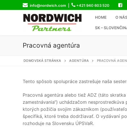
Preskočiť
info@nordwich.com |
+421 940 603 520
na
obsah
HOME
O NÁ
SK – SLOVENČIN
Pracovná agentúra
DOMOVSKÁ STRÁNKA
AGENTÚRA
PRACOVNÁ AGE
Tento spôsob spolupráce zastrešuje naša seste
Pracovná agentúra alebo tiež ADZ (táto skratk
zamestnávania“) uchádzačom nesprostredkúva p
ktorých požičia svojim zákazníkom (používateľ
špecifiká, ktoré treba dodržiavať. O vydávaní 
rozhoduje na Slovensku ÚPSVaR.