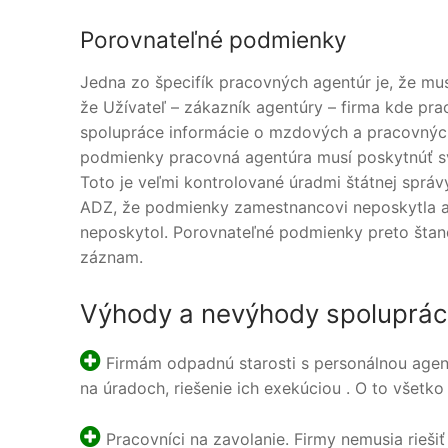
Porovnateľné podmienky
Jedna zo špecifík pracovných agentúr je, že m
že Užívateľ – zákazník agentúry – firma kde pr
spolupráce informácie o mzdových a pracovný
podmienky pracovná agentúra musí poskytnúť svo
Toto je veľmi kontrolované úradmi štátnej sprá
ADZ, že podmienky zamestnancovi neposkytla al
neposkytol. Porovnateľné podmienky preto šta
záznam.
Výhody a nevýhody spoluprác
Firmám odpadnú starosti s personálnou agen
na úradoch, riešenie ich exekúciou . O to všetko
Pracovníci na zavolanie. Firmy nemusia riešiť