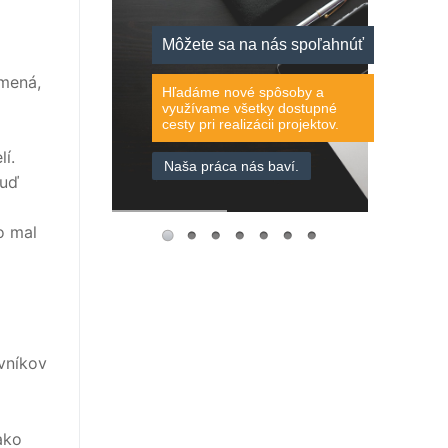
Môžete sa na nás spoľahnúť
amená,
Hľadáme nové spôsoby a
využívame všetky dostupné
cesty pri realizácii projektov.
í.
Naša práca nás baví.
buď
o mal
vníkov
ako