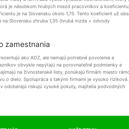
orá je násobkom hrubých miezd pracovníkov a koeficientu
cientu je na Slovensku okolo 1,75. Tento koeficient už obs
ú na Slovensku zhruba 1,35 (hrubá mzda + odvody
o zamestnania
prezentujú ako ADZ, ale nemajú potrebné povolenia a
kazníkov obvykle nepýtajú na porovnateľné podmienky a
jímajú na živnostenské listy, ponúkajú firmám miesto rám
 o dielo. Spolupráca s takými firmami je vysoko riziková.
ov odoberajú riskujú vysoké pokuty, majitelia podvodných