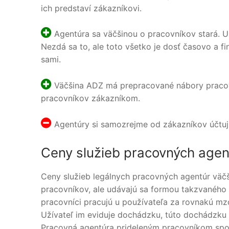
ich predstaví zákazníkovi.
Agentúra sa väčšinou o pracovníkov stará. Ubyt
Nezdá sa to, ale toto všetko je dosť časovo a fi
sami.
Väčšina ADZ má prepracované nábory pracovn
pracovníkov zákazníkom.
Agentúry si samozrejme od zákazníkov účtuj
Ceny služieb pracovných agen
Ceny služieb legálnych pracovných agentúr väč
pracovníkov, ale udávajú sa formou takzvaného k
pracovníci pracujú u používateľa za rovnakú mz
Užívateľ im eviduje dochádzku, túto dochádzku
Pracovná agentúra prideleným pracovníkom spoč