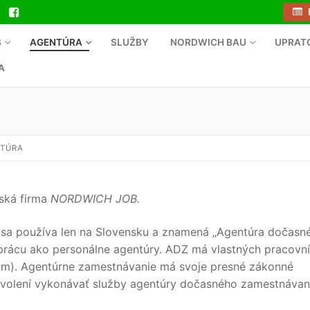
S
AGENTÚRA
SLUŽBY
NORDWICH BAU
UPRAT
A
NTÚRA
rská firma
NORDWICH JOB.
a sa používa len na Slovensku a znamená „Agentúra dočasn
rácu ako personálne agentúry. ADZ má vlastných pracovní
om). Agentúrne zamestnávanie má svoje presné zákonné
povolení vykonávať služby agentúry dočasného zamestnávan