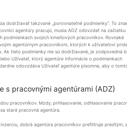
usia dodržiavať takzvané „porovnateľné podmienky“. To zn
acovníci agentúry pracujú, musia ADZ odovzdať na začiatku
ch podmienkach svojich kmeňových pracovníkov. Rovnaké
jim agentúrnym pracovníkom, ktorých k užívateľovi pridel
vy. Ak tieto podmienky nie sú dodržiavané, je zodpovedná 
ebo Užívateľ, ktorý agentúre informácie o podmienkach
ndardne odovzdáva Užívateľ agentúre písomne, aby o tomt
e s pracovnými agentúrami (ADZ)
dou pracovníkov. Mzdy, prihlasovanie, odhlasovanie praco
 sa stará pracovná agentúra.
 inzerciu, dobrá agentúra pracovníkov prefiltruje predtým, 