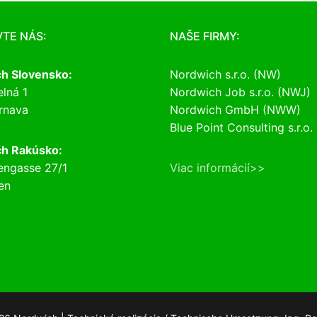
VTE NÁS:
NAŠE FIRMY:
h Slovensko:
Nordwich s.r.o. (NW)
lná 1
Nordwich Job s.r.o. (NWJ)
rnava
Nordwich GmbH (NWW)
Blue Point Consulting s.r.o.
h Rakúsko:
engasse 27/1
Viac informácií>>
en