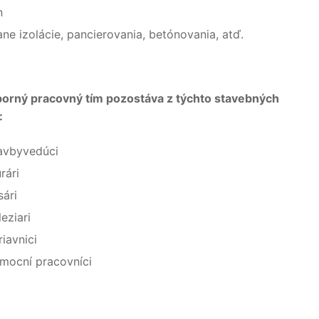
n
e izolácie, pancierovania, betónovania, atď.
orný pracovný tím pozostáva z týchto stavebných
:
avbyvedúci
rári
sári
leziari
riavnici
mocní pracovníci