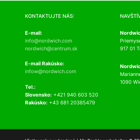
KONTAKTUJTE NÁS:
NAVŠTÍ
E-mail:
Nordwic
info@nordwich.com
Priemyse
nordwich@centrum.sk
917 01 T
E-mail Rakúsko:
Nordwic
infow@nordwich.com
Mariann
1090 Wi
Tel.:
Slovensko:
+421 940 603 520
Rakúsko:
+43 681 20385479