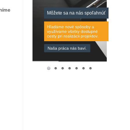
eníme
Môžete sa na nás spoľahnúť
Hľadáme nové spôsoby a
využívame všetky dostupné
cesty pri realizácii projektov.
Naša práca nás baví.