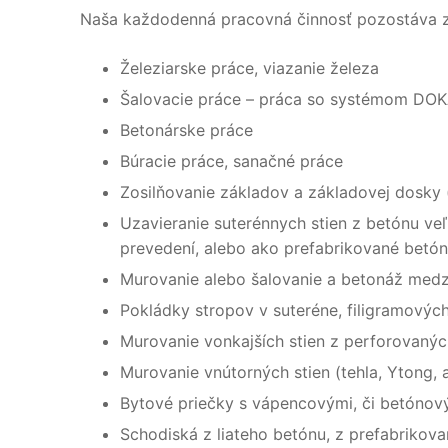
Naša každodenná pracovná činnosť pozostáva z
Železiarske práce, viazanie železa
Šalovacie práce – práca so systémom DOK
Betonárske práce
Búracie práce, sanačné práce
Zosilňovanie základov a základovej dosky 
Uzavieranie suterénnych stien z betónu v
prevedení, alebo ako prefabrikované betó
Murovanie alebo šalovanie a betonáž medzi
Pokládky stropov v suteréne, filigramovýc
Murovanie vonkajších stien z perforovanýc
Murovanie vnútorných stien (tehla, Ytong, a
Bytové priečky s vápencovými, či betónov
Schodiská z liateho betónu, z prefabrikov