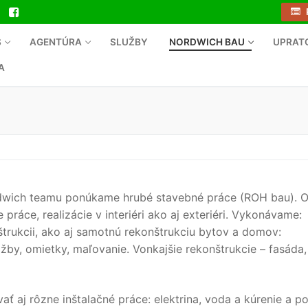
S
AGENTÚRA
SLUŽBY
NORDWICH BAU
UPRAT
A
ordwich teamu ponúkame hrubé stavebné práce (ROH bau). 
ráce, realizácie v interiéri ako aj exteriéri. Vykonávame:
štrukcii, ako aj samotnú rekonštrukciu bytov a domov:
žby, omietky, maľovanie. Vonkajšie rekonštrukcie – fasáda,
 aj rôzne inštalačné práce: elektrina, voda a kúrenie a po