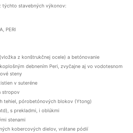
 týchto stavebných výkonov:
A, PERI
(vložka z konštrukčnej ocele) a betónovanie
eľkoplošným debnením Peri, zvyčajne aj vo vodotesnom
nové steny
stien v suteréne
h stropov
h tehiel, pórobetónových blokov (Ytong)
td), s prekladmi, i oblúkmi
ými stenami
aných kobercových dielov, vrátane pódií