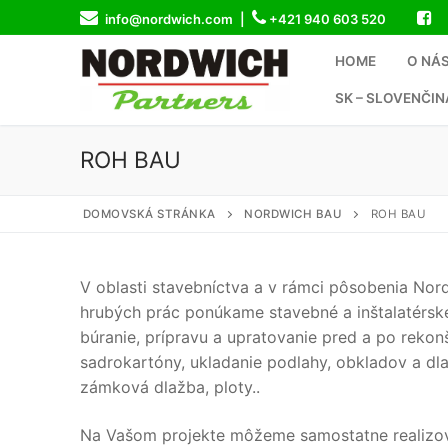
Preskočiť
info@nordwich.com |
+421 940 603 520
na
obsah
HOME
O NÁ
SK – SLOVENČIN
ROH BAU
DOMOVSKÁ STRÁNKA
NORDWICH BAU
ROH BAU
V oblasti stavebníctva a v rámci pôsobenia N
hrubých prác ponúkame stavebné a inštalatérske p
búranie, prípravu a upratovanie pred a po rekon
sadrokartóny, ukladanie podlahy, obkladov a dla
zámková dlažba, ploty..
Na Vašom projekte môžeme samostatne realizovať