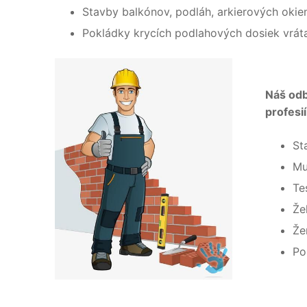
Stavby balkónov, podláh, arkierových okie
Pokládky krycích podlahových dosiek vrátan
Náš odb
profesií
St
Mu
Te
Že
Že
Po