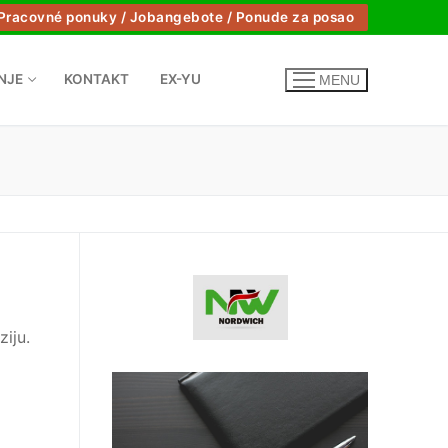
Pracovné ponuky / Jobangebote / Ponude za posao
NJE
KONTAKT
EX-YU
MENU
iju.