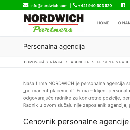
Skip
info@nordwich.com |
+421 940 603 520
to
content
HOME
O NA
Personalna agencija
DOMOVSKÁ STRÁNKA
AGENCIJA
PERSONALNA AGE
Naša firma NORDWICH je personalna agencija s
„permanent placement“. Firma – klijent personal
odgovarajuće radnike za konkretne pozicije, per
Radnik u ovom slučaju nije zaposlenik agencije, 
Cenovnik personalne agencije