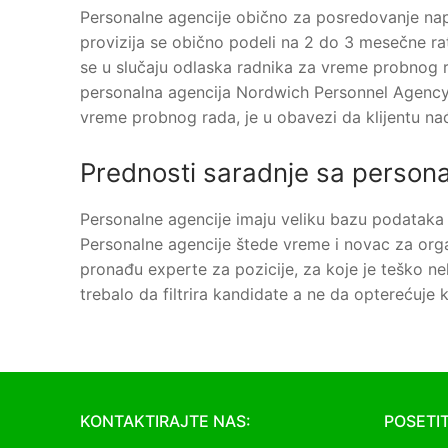
Personalne agencije obično za posredovanje nap
provizija se obično podeli na 2 do 3 mesečne r
se u slučaju odlaska radnika za vreme probnog 
personalna agencija Nordwich Personnel Agency 
vreme probnog rada, je u obavezi da klijentu n
Prednosti saradnje sa person
Personalne agencije imaju veliku bazu podataka z
Personalne agencije štede vreme i novac za org
pronađu experte za pozicije, za koje je teško neko
trebalo da filtrira kandidate a ne da opterećuj
KONTAKTIRAJTE NAS:
POSETIT