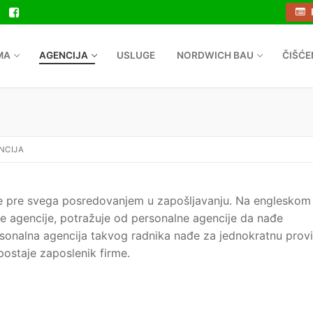
MA
AGENCIJA
USLUGE
NORDWICH BAU
ČIŠĆE
NCIJA
e pre svega posredovanjem u zapošljavanju. Na engleskom
ne agencije, potražuje od personalne agencije da nađe
sonalna agencija takvog radnika nađe za jednokratnu proviz
postaje zaposlenik firme.