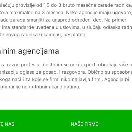
laćuju provizije od 1,5 do 3 bruto mesečne zarade radnika.
ate a maximalno na 3 meseca. Neke agencije imaju ugovore,
rada zarada smanjiti za unapred određeni deo. Na primer
ima standarde uvedene u uslovima, u slučaju odlaska radn
ađe novog radnika u zamenu, besplatno.
alnim agencijama
a razne profesije, često im se neki experti obraćaju više p
anizaciju oglasa za posao, i razgovora. Obično su sposobn
ga naći i za koje se firmi niko ne javlja firmi. Agencija bi
e kompanije nepodobnim kandidatima.
E NAS:
NAŠE FIRME: