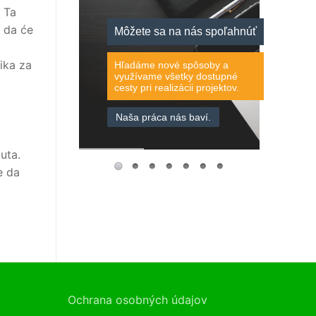
 Ta
 da će
Môžete sa na nás spoľahnúť
ika za
Hľadáme nové spôsoby a
využívame všetky dostupné
cesty pri realizácii projektov.
Naša práca nás baví.
uta.
e da
Ochrana osobných údajov