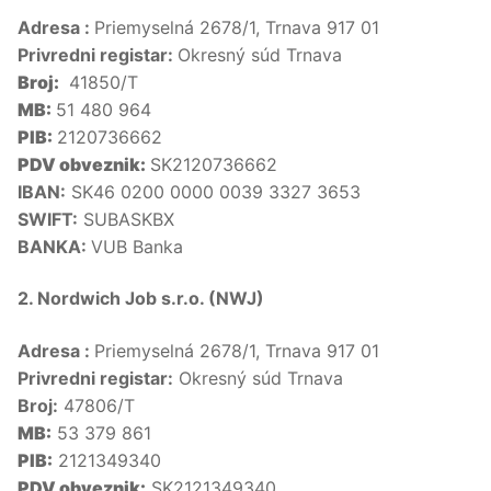
Adresa :
Priemyselná 2678/1, Trnava 917 01
Privredni registar:
Okresný súd Trnava
Broj:
41850/T
MB:
51 480 964
PIB:
2120736662
PDV obveznik:
SK2120736662
IBAN:
SK46 0200 0000 0039 3327 3653
SWIFT:
SUBASKBX
BANKA:
VUB Banka
2. Nordwich Job s.r.o. (NWJ)
Adresa :
Priemyselná 2678/1, Trnava 917 01
Privredni registar:
Okresný súd Trnava
Broj:
47806/T
MB:
53 379 861
PIB:
2121349340
PDV obveznik:
SK2121349340