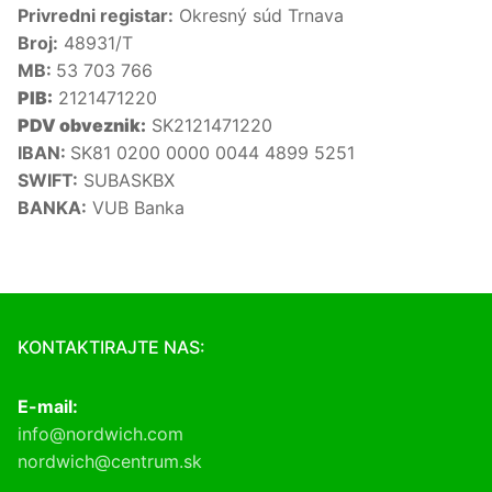
Privredni registar:
Okresný súd Trnava
Broj:
48931/T
MB:
53 703 766
PIB:
2121471220
PDV obveznik:
SK2121471220
IBAN:
SK81 0200 0000 0044 4899 5251
SWIFT:
SUBASKBX
BANKA:
VUB Banka
KONTAKTIRAJTE NAS:
E-mail:
info@nordwich.com
nordwich@centrum.sk