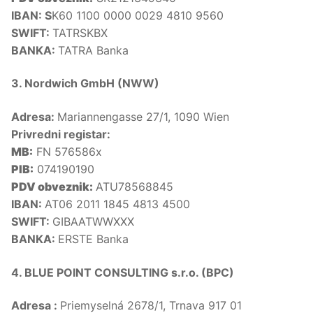
IBAN: S
K60 1100 0000 0029 4810 9560
SWIFT:
TATRSKBX
BANKA:
TATRA Banka
3. Nordwich GmbH (NWW)
Adresa:
Mariannengasse 27/1, 1090 Wien
Privredni registar:
MB:
FN 576586x
PIB:
074190190
PDV obveznik:
ATU78568845
IBAN:
AT06 2011 1845 4813 4500
SWIFT:
GIBAATWWXXX
BANKA:
ERSTE Banka
4. BLUE POINT CONSULTING s.r.o. (BPC)
Adresa :
Priemyselná 2678/1, Trnava 917 01