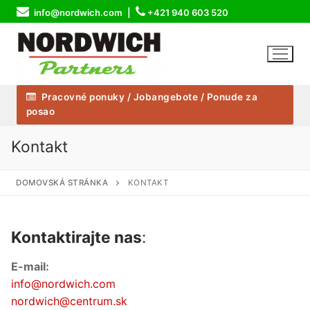
Skip
info@nordwich.com |
+421 940 603 520
to
content
Pracovné ponuky / Jobangebote / Ponude za
posao
Kontakt
DOMOVSKÁ STRÁNKA
KONTAKT
Kontaktirajte nas
:
E-mail:
info@nordwich.com
nordwich@centrum.sk