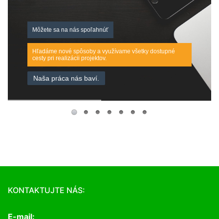
Môžete sa na nás spoľahnúť
Hľadáme nové spôsoby a využívame všetky dostupné
cesty pri realizácii projektov.
Naša práca nás baví.
KONTAKTUJTE NÁS:
E-mail: