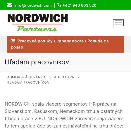
Preskočiť
info@nordwich.com |
+421 940 603 520
na
obsah
Pracovné ponuky / Jobangebote / Ponude za
posao
Hľadám pracovníkov
DOMOVSKÁ STRÁNKA
AGENTÚRA
HĽADÁM PRACOVNÍKOV
NORDWICH spája viacero segmentov HR práce na
Slovenskom, Rakúskom, Nemeckom trhu a ostatných
trhoch práce v EU. NORDWICH zároveň spája viacero
foriem spolupráce so zamestnávateľmi na trhu práce: