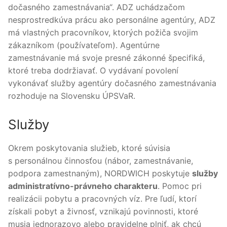
dočasného zamestnávania“. ADZ uchádzačom
nesprostredkúva prácu ako personálne agentúry, ADZ
má vlastných pracovníkov, ktorých požiča svojim
zákazníkom (používateľom). Agentúrne
zamestnávanie má svoje presné zákonné špecifiká,
ktoré treba dodržiavať. O vydávaní povolení
vykonávať služby agentúry dočasného zamestnávania
rozhoduje na Slovensku ÚPSVaR.
Služby
Okrem poskytovania služieb, ktoré súvisia
s personálnou činnosťou (nábor, zamestnávanie,
podpora zamestnaným), NORDWICH poskytuje
služby
administratívno-právneho charakteru
. Pomoc pri
realizácii pobytu a pracovných víz. Pre ľudí, ktorí
získali pobyt a živnosť, vznikajú povinnosti, ktoré
musia jednorazovo alebo pravidelne plniť, ak chcú