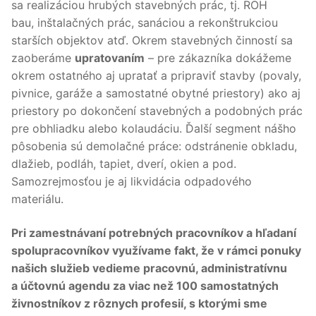
sa realizáciou hrubých stavebných prác, tj. ROH
bau, inštalačných prác, sanáciou a rekonštrukciou
starších objektov atď. Okrem stavebných činností sa
zaoberáme
upratovaním
– pre zákazníka dokážeme
okrem ostatného aj upratať a pripraviť stavby (povaly,
pivnice, garáže a samostatné obytné priestory) ako aj
priestory po dokončení stavebných a podobných prác
pre obhliadku alebo kolaudáciu. Ďalší segment nášho
pôsobenia sú demolačné práce: odstránenie obkladu,
dlažieb, podláh, tapiet, dverí, okien a pod.
Samozrejmosťou je aj likvidácia odpadového
materiálu.
Pri zamestnávaní potrebných pracovníkov a hľadaní
spolupracovníkov využívame fakt, že v rámci ponuky
našich služieb vedieme pracovnú, administratívnu
a účtovnú agendu za viac než 100 samostatných
živnostníkov z rôznych profesií, s ktorými sme