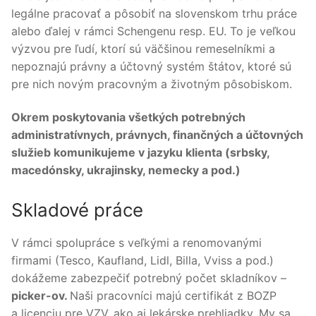
legálne pracovať a pôsobiť na slovenskom trhu práce
alebo ďalej v rámci Schengenu resp. EU. To je veľkou
výzvou pre ľudí, ktorí sú väčšinou remeselníkmi a
nepoznajú právny a účtovný systém štátov, ktoré sú
pre nich novým pracovným a životným pôsobiskom.
Okrem poskytovania všetkých potrebných
administratívnych, právnych, finančných a účtovných
služieb komunikujeme v jazyku klienta (srbsky,
macedónsky, ukrajinsky, nemecky a pod.)
Skladové práce
V rámci spolupráce s veľkými a renomovanými
firmami (Tesco, Kaufland, Lidl, Billa, Vviss a pod.)
dokážeme zabezpečiť potrebný počet skladníkov –
picker-ov.
Naši pracovníci majú certifikát z BOZP
a licenciu pre VZV, ako aj lekárske prehliadky. My sa