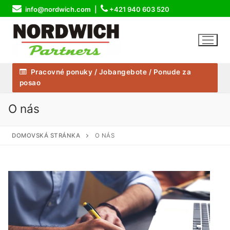
Preskočiť
info@nordwich.com |
+421 940 603 520
na
obsah
Pracovné ponuky / Jobangebote / Ponude za
posao
O nás
DOMOVSKÁ STRÁNKA
O NÁS