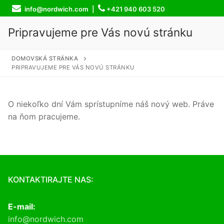
Skip
info@nordwich.com |
+421 940 603 520
to
content
Pripravujeme pre Vás novú stránku
DOMOVSKÁ STRÁNKA
PRIPRAVUJEME PRE VÁS NOVÚ STRÁNKU
O niekoľko dní Vám sprístupníme náš nový web. Práve
na ňom pracujeme.
KONTAKTIRAJTE NAS:
E-mail:
info@nordwich.com